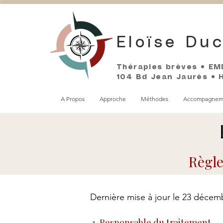
Eloïse Duc
Thérapies brèves • EM
104 Bd Jean Jaurès • Ho
A Propos
Approche
Méthodes
Accompagnem
Règle
Dernière mise à jour le 23 décem
1. Responsable du traitement