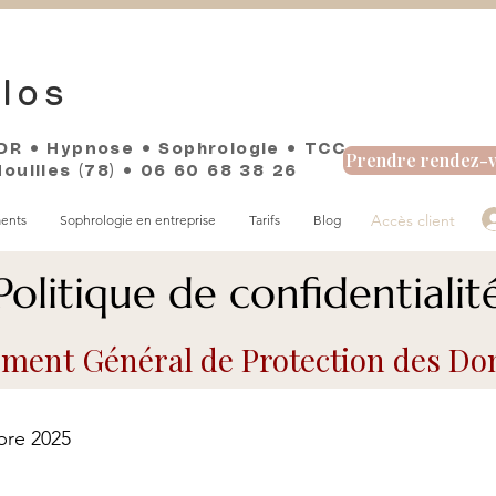
los
DR • Hypnose • Sophrologie • TCC
Prendre rendez-
uilles (78)​ • 06 60 68 38 26
Accès client
ents
Sophrologie en entreprise
Tarifs
Blog
Politique de confidentialit
ment Général de Protection des Do
bre 2025