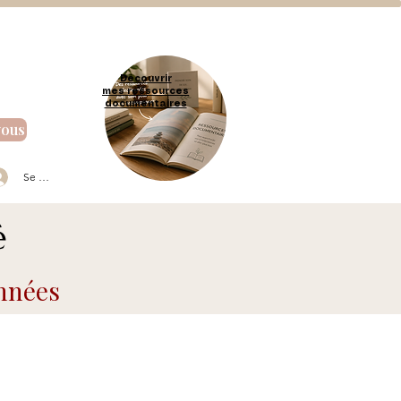
Découvrir
mes ressources
documentaires
vous
Se connecter
é
nnées