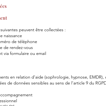
tées
ment
 suivantes peuvent être collectées :
de naissance
uméro de téléphone
ise de rendez-vous
 via formulaire ou email
ts en relation d’aide (sophrologie, hypnose, EMDR), c
iées de données sensibles au sens de l’article 9 du RGPD
 l’accompagnement
fessionnel