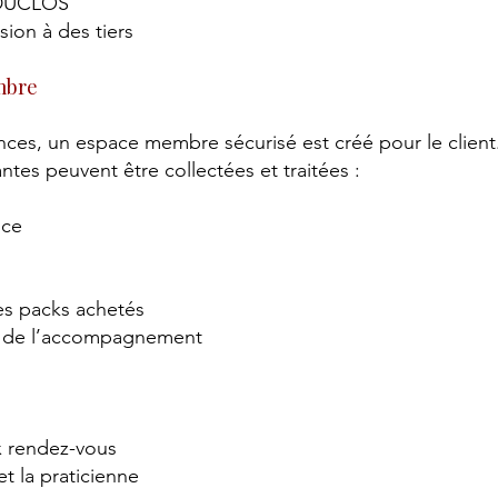
e DUCLOS
sion à des tiers
embre
nces, un espace membre sécurisé est créé pour le client
tes peuvent être collectées et traitées :
nce
es packs achetés
vi de l’accompagnement
ux rendez-vous
et la praticienne