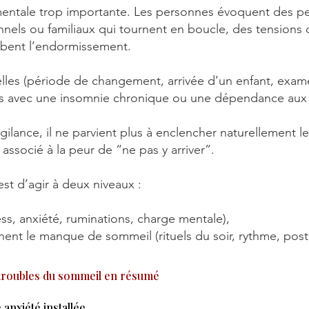
 mentale trop importante. Les personnes évoquent des 
nnels ou familiaux qui tournent en boucle, des tensions
rbent l’endormissement.
elles (période de changement, arrivée d’un enfant, examen
is avec une insomnie chronique ou une dépendance aux
gilance, il ne parvient plus à enclencher naturellement 
ssocié à la peur de “ne pas y arriver”.
st d’agir à deux niveaux :
ess, anxiété, ruminations, charge mentale),
nent le manque de sommeil (rituels du soir, rythme, postur
 troubles du sommeil en résumé
anxiété installée