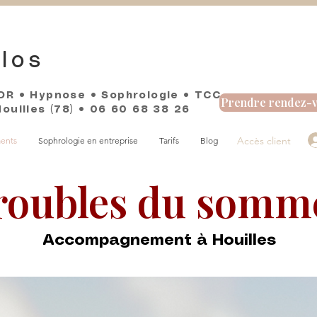
los
DR • Hypnose • Sophrologie • TCC
Prendre rendez-
uilles (78)​ • 06 60 68 38 26
Accès client
ents
Sophrologie en entreprise
Tarifs
Blog
roubles du somme
Accompagnement à Houilles