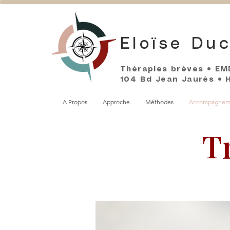
Eloïse Duc
Thérapies brèves • EM
104 Bd Jean Jaurès • Ho
A Propos
Approche
Méthodes
Accompagnem
T